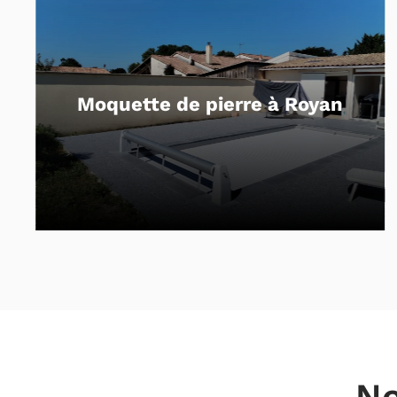
Béton drainant et dal
 à Royan
plots à Royan
No