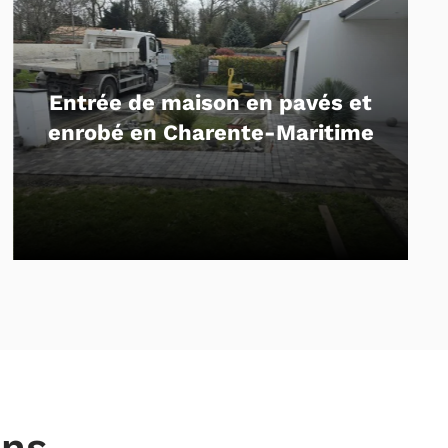
avés et
Aménagement d’une all
ritime
béton drainant
ens