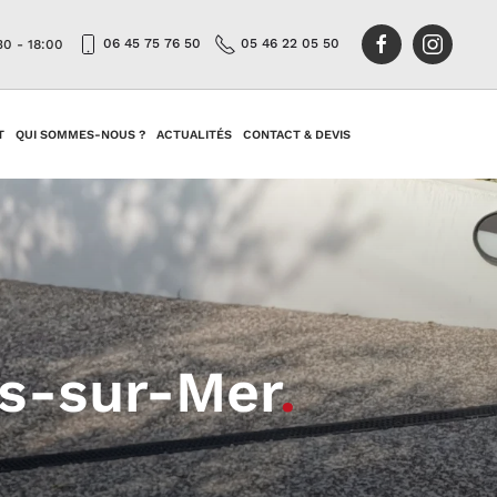
06 45 75 76 50
05 46 22 05 50
30 - 18:00
T
QUI SOMMES-NOUS ?
ACTUALITÉS
CONTACT & DEVIS
is-sur-Mer
.