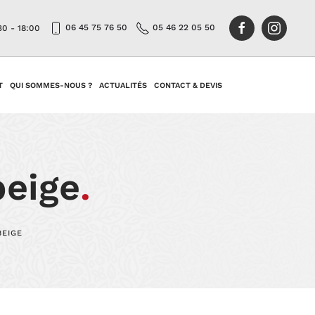
06 45 75 76 50
05 46 22 05 50
30 - 18:00
T
QUI SOMMES-NOUS ?
ACTUALITÉS
CONTACT & DEVIS
beige
.
BEIGE