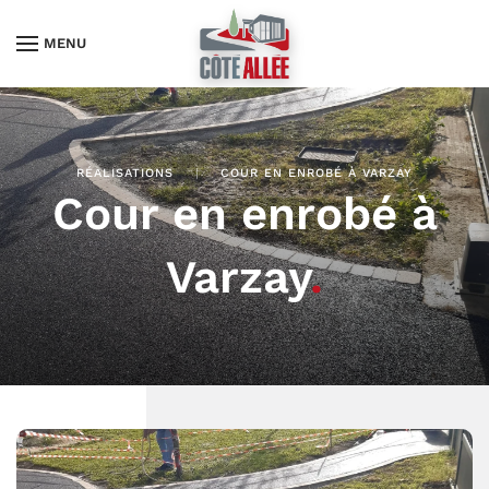
MENU
RÉALISATIONS
COUR EN ENROBÉ À VARZAY
Cour en enrobé à
Varzay
.