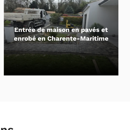
és et
Aménagement d’une allée
itime
béton drainant
ens