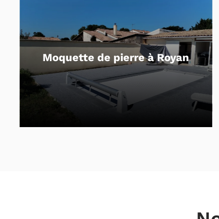
Béton drainant et dalle
 Royan
plots à Royan
No