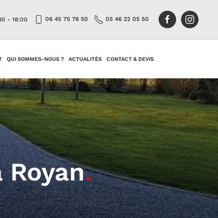
06 45 75 76 50
05 46 22 05 50
30 - 18:00
T
QUI SOMMES-NOUS ?
ACTUALITÉS
CONTACT & DEVIS
à Royan
.