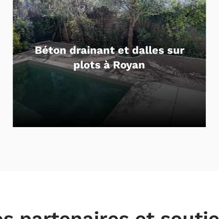
s sur
Entrée de maison en pav
enrobé en Charente-Mar
s partenaires et souti